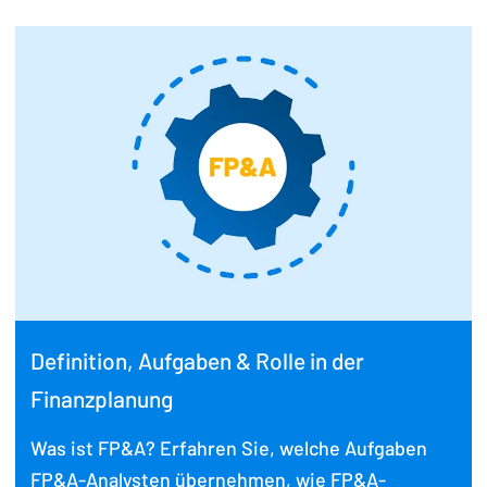
Definition, Aufgaben & Rolle in der
Finanzplanung
Was ist FP&A? Erfahren Sie, welche Aufgaben
FP&A-Analysten übernehmen, wie FP&A-