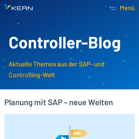
Kern AG Startseite
Menü
Hauptnavigatio
Controller-Blog
Aktuelle Themen aus der SAP- und
Controlling-Welt
Planung mit SAP – neue Welten