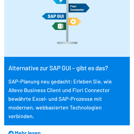
Alternative zur SAP GUI – gibt es das?
SAP-Planung neu gedacht: Erleben Sie, wie
Allevo Business Client und Fiori Connector
bewährte Excel- und SAP-Prozesse mit
modernen, webbasierten Technologien
verbinden.
Mehr lesen