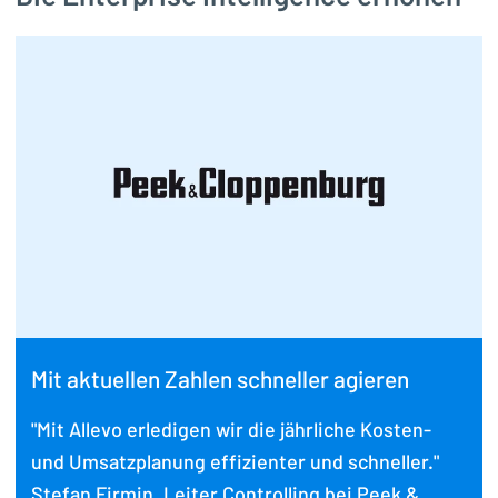
Mit aktuellen Zahlen schneller agieren
"Mit Allevo erledigen wir die jährliche Kosten-
und Umsatzplanung effizienter und schneller."
Stefan Firmin, Leiter Controlling bei Peek &