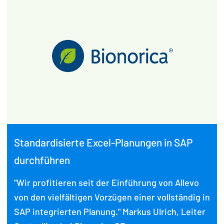
Standardisierte Excel-Planungen in SAP
durchführen
"Wir profitieren seit der Einführung von Allevo
von den vielfältigen Vorzügen einer vollständig in
SAP integrierten Planung." Markus Ulrich, Leiter