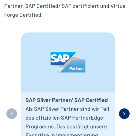
Partner, SAP Certified/ SAP zertifiziert und Virtual
Forge Certified.
Virt
Die 
gep
Anw
Umf
Eig
SAP Silver Partner/ SAP Certified
gep
Als SAP Silver Partner sind wir Teil
sic
des offiziellen SAP PartnerEdge-
Sch
Programms. Das bestätigt unsere
Qua
Expertise in Implementierung,