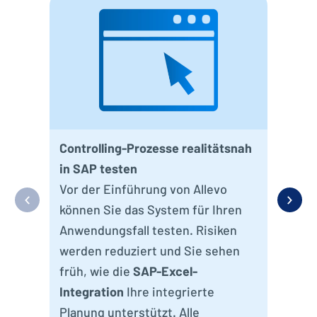
Aut
red
Fin
Viel
Abl
der
Controlling-Prozesse realitätsnah
Cont
in SAP testen
eff
Vor der Einführung von Allevo
schn
können Sie das System für Ihren
Anwendungsfall testen. Risiken
werden reduziert und Sie sehen
früh, wie die
SAP-Excel-
Integration
Ihre integrierte
Planung unterstützt. Alle