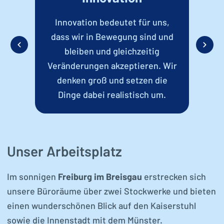
und
Innovation bedeutet für uns,
D
von
dass wir in Bewegung sind und
da
uen
bleiben und gleichzeitig
,
Veränderungen akzeptieren. Wir
g
n.
denken groß und setzen die
Gr
Dinge dabei realistisch um.
Unser Arbeitsplatz
Im sonnigen
Freiburg im Breisgau
erstrecken sich
unsere Büroräume über zwei Stockwerke und bieten
einen wunderschönen Blick auf den Kaiserstuhl
sowie die Innenstadt mit dem Münster.