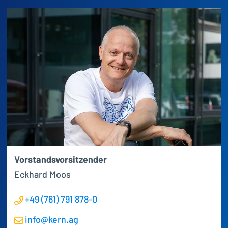
Vorstandsvorsitzender
Eckhard
Moos
+49 (761) 791 878-0
info@kern.ag