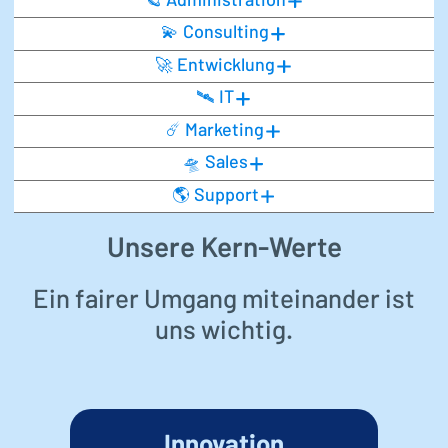
🪐 Administration
💫 Consulting
🚀 Entwicklung
🛰️ IT
☄️ Marketing
🛸 Sales
🌎 Support
Unsere Kern-Werte
Ein fairer Umgang miteinander ist
uns wichtig.
Innovation