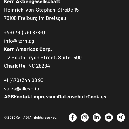
Kern Aktiengesellschaft
Heinrich-von-Stephan-Straße 15
79100 Freiburg im Breisgau
+49 (761) 791 878-0
info@kern.ag
Kern Americas Corp.
112 South Tryon Street, Suite 1500
Charlotte, NC 28284
+1 (470) 344 08 90
sales@allevo.io
Footer Navigation
AGB
Kontakt
Impressum
Datenschutz
Cookies
Social Media
© 2026 Kern AG | All rights reserved.
Facebook
Instagram
LinkedIn
YouTube
Xin