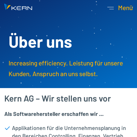
Kern AG Startseite
Menü
Hauptnavigatio
Über uns
Increasing efficiency. Leistung für unsere
Kunden, Anspruch an uns selbst.
Kern AG – Wir stellen uns vor
Als Softwarehersteller erschaffen wir ...
Applikationen für die Unternehmensplanung in
den Bereichen Controlling, Finanzen, Vertrieb