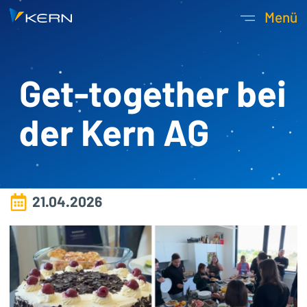
Kern AG Startseite
Menü
Hauptnavigatio
Get-together bei
der Kern AG
21.04.2026