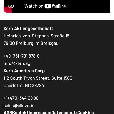
Kern Aktiengesellschaft
Heinrich-von-Stephan-Straße 15
79100 Freiburg im Breisgau
+49 (761) 791 878-0
info@kern.ag
Kern Americas Corp.
112 South Tryon Street, Suite 1500
Charlotte, NC 28284
+1 (470) 344 08 90
sales@allevo.io
Footer Navigation
AGB
Kontakt
Impressum
Datenschutz
Cookies